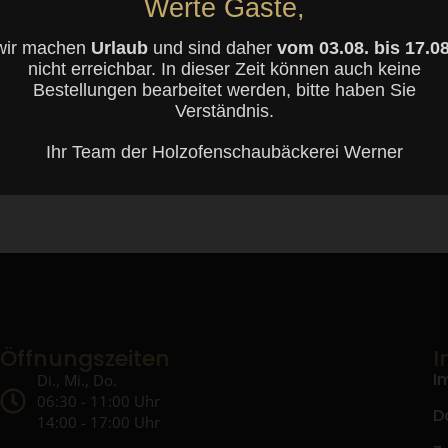
Werte Gäste,
wir machen
Urlaub
und sind daher
vom 03.08. bis 17.08
nicht erreichbar. In dieser Zeit können auch keine
Bestellungen bearbeitet werden, bitte haben Sie
Verständnis.
Ihr Team der Holzofenschaubäckerei Werner
Öffnungszeiten
I
I
Di., Mi., Do.
06:30 - 11:00 Uhr
D
14:00 - 17:00 Uhr