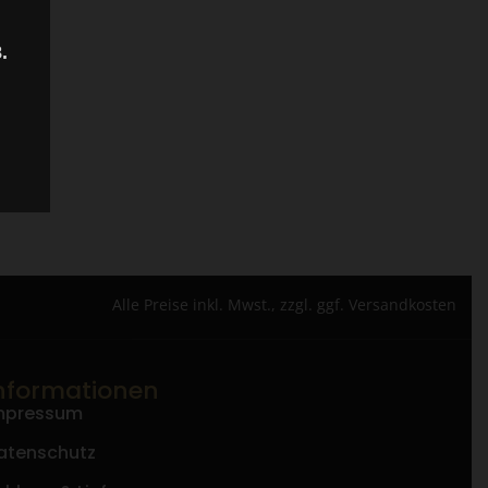
.
Alle Preise inkl. Mwst., zzgl. ggf. Versandkosten
nformationen
mpressum
atenschutz