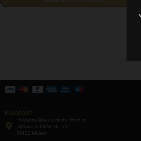
PASSWORT ZURÜCKSETZEN
Kontakt
Holzofen-Schaubäckerei Werner
Ortmannsdorfer Str. 58
08132 Mülsen