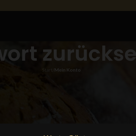
ort zurückse
Start
/
Mein Konto
en
 du