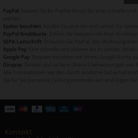
PayPal
: Nutzen Sie Ihr PayPal-Konto für eine schnelle un
wählen:
Später bezahlen
: Kaufen Sie jetzt ein und zahlen Sie später
PayPal Kreditkarte
: Zahlen Sie bequem mit Ihrer Kreditkar
SEPA-Lastschrift
: Erlauben Sie PayPal, den Rechnungsbet
Apple Pay
: Eine schnelle und sichere Art zu zahlen, direkt
Google Pay
: Bequem bezahlen mit Ihrem Google-Konto au
Giropay
: Direkte und sichere Online-Überweisungen von 
Alle Transaktionen werden durch moderne Sicherheitstech
die für Sie passende Zahlungsmethode aus und folgen Si
Kontakt