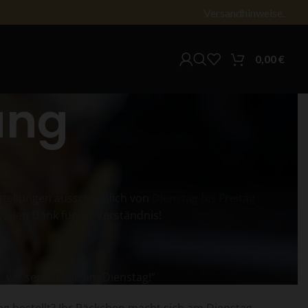
Versandhinweise.
0,00
€
ung
stellungen ausschließlich von
Dienstag bis Freitag
elen Dank für Ihr Verständnis!
 wir senden sie am Dienstag!“