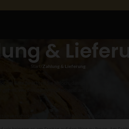
lung & Liefer
Start
/
Zahlung & Lieferung
oche! Bitte beachten Sie jedoch, dass der Versand Ihrer Be
ingehen, werden dementsprechend am Dienstag versandt. Vi
tag verschickt. Bestellungen am Wochenende? Keine Sorge,