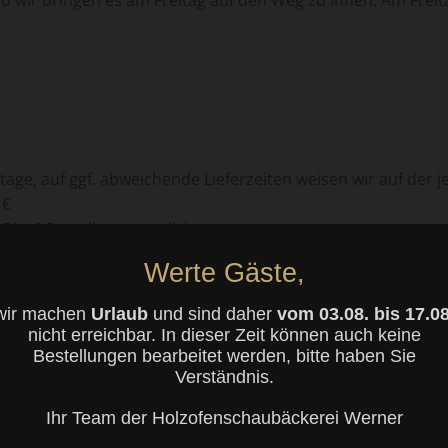
 wir bringen es am Freitag auf den Weg zu Ihnen. Am Freit
tage, auf ggf. abweichende Lieferzeiten weisen wir auf der j
 €
50,- € Bestellwert möglich
e gesetzliche Umsatzsteuer und sonstige Preisbestandteile
Werte Gäste,
icht. Während des Bestellvorgangs werden Ihnen in Abhängigk
wir machen
Urlaub
und sind daher
vom 03.08. bis 17.08
nicht erreichbar. In dieser Zeit können auch keine
Bestellungen bearbeitet werden, bitte haben Sie
Verständnis.
Zahlungsmöglichkeiten, damit Sie komfortabel und flexibel e
Ihr Team der Holzofenschaubäckerei Werner