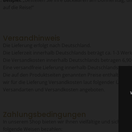
Beispiel:
„Bestellen Sie Ihre Backwaren am Donnerstag, und
auf die Reise!“
Versandhinweis
Die Lieferung erfolgt nach Deutschland.
Die Lieferzeit innerhalb Deutschlands beträgt ca. 1-3 Werk
Die Versandkosten innerhalb Deutschlands betragen 6,90
Eine versandfreie Lieferung innerhalb Deutschlands ist ab 
Die auf den Produktseiten genannten Preise enthalten di
wir für die Lieferung Versandkosten laut folgender Übers
Versandarten und Versandkosten angeboten.
Zahlungsbedingungen
In unserem Shop bieten wir Ihnen vielfältige und sichere 
folgende Weisen bezahlen: