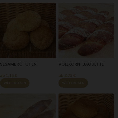
SESAMBRÖTCHEN
VOLLKORN-BAGUETTE
ab
1,15
€
ab
3,75
€
WEITERLESEN
WEITERLESEN