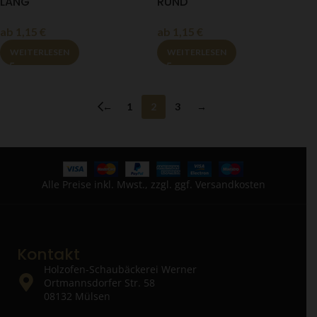
LANG
RUND
ab
1,15
€
ab
1,15
€
WEITERLESEN
WEITERLESEN
←
1
2
3
→
Alle Preise inkl. Mwst., zzgl. ggf. Versandkosten
Kontakt
Holzofen-Schaubäckerei Werner
Ortmannsdorfer Str. 58
08132 Mülsen