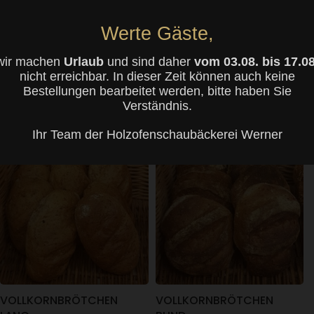
Werte Gäste,
VOLLKORN-
VOLLKORNBRÖTCHEN
ROGGENBRÖTCHEN
EXTRA
wir machen
Urlaub
und sind daher
vom 03.08. bis 17.08
nicht erreichbar. In dieser Zeit können auch keine
1,17
€
ab
1,30
€
Bestellungen bearbeitet werden, bitte haben Sie
Verständnis.
WEITERLESEN
WEITERLESEN
Ihr Team der Holzofenschaubäckerei Werner
VOLLKORNBRÖTCHEN
VOLLKORNBRÖTCHEN