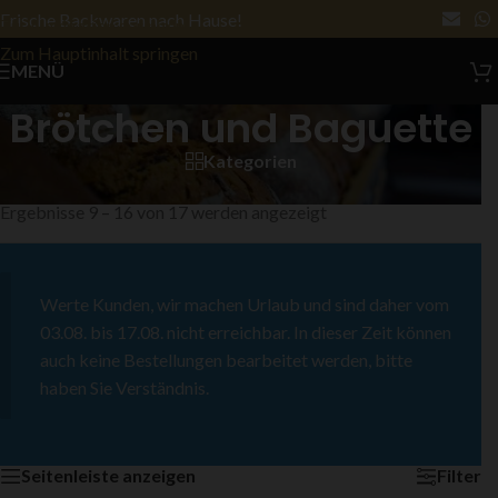
Frische Backwaren nach Hause!
Zur Navigation springen
Zum Hauptinhalt springen
MENÜ
Brötchen und Baguette
Kategorien
Start
/
Brötchen und Baguette
/
Seite 2
Ergebnisse 9 – 16 von 17 werden angezeigt
Werte Kunden, wir machen Urlaub und sind daher vom
03.08. bis 17.08. nicht erreichbar. In dieser Zeit können
auch keine Bestellungen bearbeitet werden, bitte
haben Sie Verständnis.
Seitenleiste anzeigen
Filter