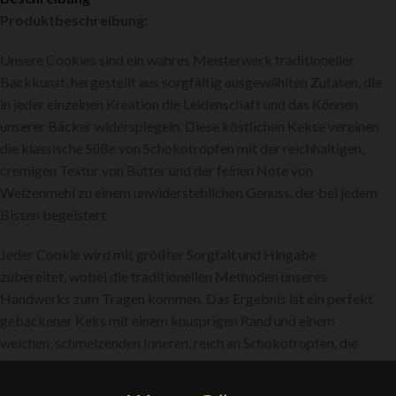
Produktbeschreibung:
Unsere Cookies sind ein wahres Meisterwerk traditioneller
Backkunst, hergestellt aus sorgfältig ausgewählten Zutaten, die
in jeder einzelnen Kreation die Leidenschaft und das Können
unserer Bäcker widerspiegeln. Diese köstlichen Kekse vereinen
die klassische Süße von Schokotropfen mit der reichhaltigen,
cremigen Textur von Butter und der feinen Note von
Weizenmehl zu einem unwiderstehlichen Genuss, der bei jedem
Bissen begeistert.
Jeder Cookie wird mit größter Sorgfalt und Hingabe
zubereitet, wobei die traditionellen Methoden unseres
Handwerks zum Tragen kommen. Das Ergebnis ist ein perfekt
gebackener Keks mit einem knusprigen Rand und einem
weichen, schmelzenden Inneren, reich an Schokotropfen, die
sich gleichmäßig verteilen, um die ideale Balance zwischen süß
und dezent salzig zu erreichen.