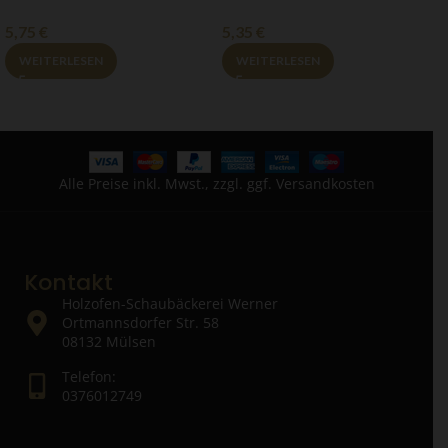
5,75
€
5,35
€
5
WEITERLESEN
WEITERLESEN
Alle Preise inkl. Mwst., zzgl. ggf. Versandkosten
Kontakt
Holzofen-Schaubäckerei Werner
Ortmannsdorfer Str. 58
08132 Mülsen
Telefon:
0376012749