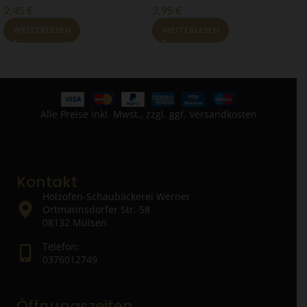
2,45
€
2,95
€
2
WEITERLESEN
WEITERLESEN
Alle Preise inkl. Mwst., zzgl. ggf. Versandkosten
Kontakt
Holzofen-Schaubäckerei Werner
Ortmannsdorfer Str. 58
08132 Mülsen
Telefon:
0376012749
Öffnungszeiten