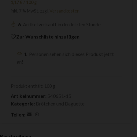
1,17
€
/
100
g
inkl. 7 % MwSt.
zzgl.
Versandkosten
6
Artikel verkauft in den letzten Stunde
Zur Wunschliste hinzufügen
1
Personen sehen sich dieses Produkt jetzt
an!
Produkt enthält: 100
g
Artikelnummer:
540651-15
Kategorie:
Brötchen und Baguette
Teilen:
Beschreibung