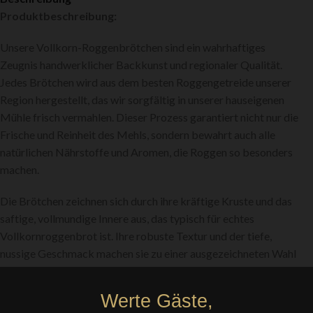
Produktbeschreibung:
Unsere Vollkorn-Roggenbrötchen sind ein wahrhaftiges
Zeugnis handwerklicher Backkunst und regionaler Qualität.
Jedes Brötchen wird aus dem besten Roggengetreide unserer
Region hergestellt, das wir sorgfältig in unserer hauseigenen
Mühle frisch vermahlen. Dieser Prozess garantiert nicht nur die
Frische und Reinheit des Mehls, sondern bewahrt auch alle
natürlichen Nährstoffe und Aromen, die Roggen so besonders
machen.
Die Brötchen zeichnen sich durch ihre kräftige Kruste und das
saftige, vollmundige Innere aus, das typisch für echtes
Vollkornroggenbrot ist. Ihre robuste Textur und der tiefe,
nussige Geschmack machen sie zu einer ausgezeichneten Wahl
für jede Mahlzeit des Tages – sei es zum Frühstück mit einer
Schicht aus frischer Butter und Marmelade oder als Beilage zu
Werte Gäste,
herzhaften Suppen und Eintöpfen.