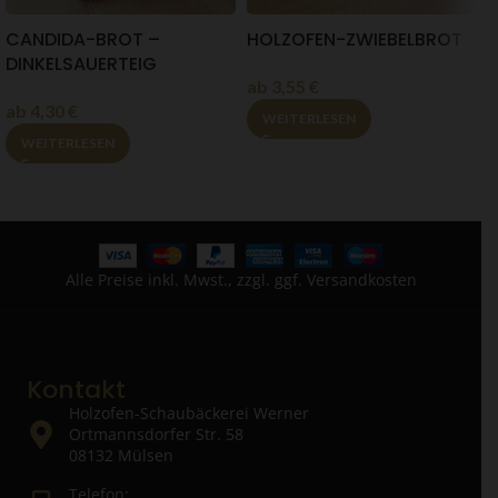
CANDIDA-BROT –
HOLZOFEN-ZWIEBELBROT
V
DINKELSAUERTEIG
ab
3,55
€
ab
4,30
€
WEITERLESEN
WEITERLESEN
Alle Preise inkl. Mwst., zzgl. ggf. Versandkosten
Kontakt
Holzofen-Schaubäckerei Werner
Ortmannsdorfer Str. 58
08132 Mülsen
Telefon: