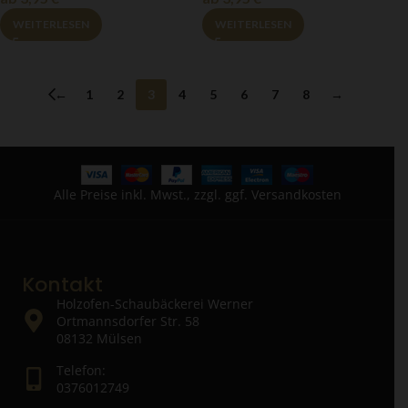
WEITERLESEN
WEITERLESEN
←
1
2
3
4
5
6
7
8
→
Alle Preise inkl. Mwst., zzgl. ggf. Versandkosten
Kontakt
Holzofen-Schaubäckerei Werner
Ortmannsdorfer Str. 58
08132 Mülsen
Telefon:
0376012749