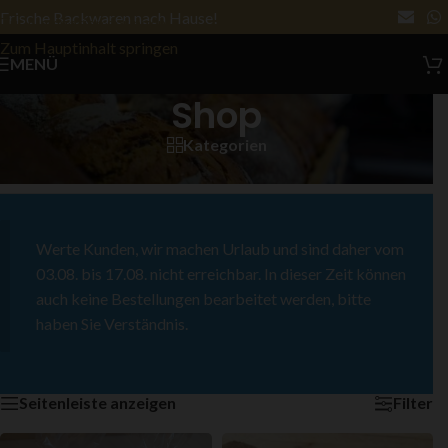
Frische Backwaren nach Hause!
Zur Navigation springen
Zum Hauptinhalt springen
MENÜ
Shop
Kategorien
Start
/
Shop
/
Seite 3
Ergebnisse 17 – 24 von 62 werden angezeigt
Werte Kunden, wir machen Urlaub und sind daher vom
03.08. bis 17.08. nicht erreichbar. In dieser Zeit können
auch keine Bestellungen bearbeitet werden, bitte
haben Sie Verständnis.
Seitenleiste anzeigen
Filter