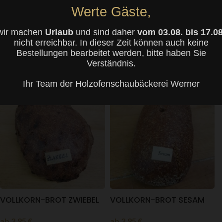
Werte Gäste,
VOLLKORN-BROT KÜMMEL
KINDER-BRÖTCHEN
wir machen
Urlaub
und sind daher
vom 03.08. bis 17.08
nicht erreichbar. In dieser Zeit können auch keine
ab
3,95
€
ab
0,80
€
Bestellungen bearbeitet werden, bitte haben Sie
Verständnis.
WEITERLESEN
WEITERLESEN
Ihr Team der Holzofenschaubäckerei Werner
VOLLKORN-BROT ZWIEBEL
VOLLKORN-BROT SESAM
ab
3,95
€
ab
3,95
€