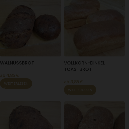
WALNUSSBROT
VOLLKORN-DINKEL
TOASTBROT
ab
4,85
€
ab
3,85
€
WEITERLESEN
WEITERLESEN