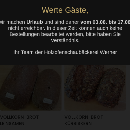
Werte Gäste,
VOLLKORN-BROT SESAM
VOLLKORN-BROT OLIVE
wir machen
Urlaub
und sind daher
vom 03.08. bis 17.08
nicht erreichbar. In dieser Zeit können auch keine
ab
3,95
€
ab
3,95
€
Bestellungen bearbeitet werden, bitte haben Sie
WEITERLESEN
WEITERLESEN
Verständnis.
Ihr Team der Holzofenschaubäckerei Werner
VOLLKORN-BROT
VOLLKORN-BROT
LEINSAMEN
KÜRBISKERN