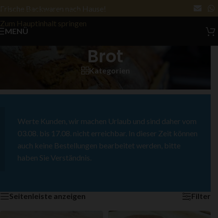
Frische Backwaren nach Hause!
Zur Navigation springen
Zum Hauptinhalt springen
MENÜ
Brot
Kategorien
Start
/
Brot
Ergebnisse 1 – 8 von 28 werden angezeigt
Werte Kunden, wir machen Urlaub und sind daher vom
03.08. bis 17.08. nicht erreichbar. In dieser Zeit können
auch keine Bestellungen bearbeitet werden, bitte
haben Sie Verständnis.
Seitenleiste anzeigen
Filter