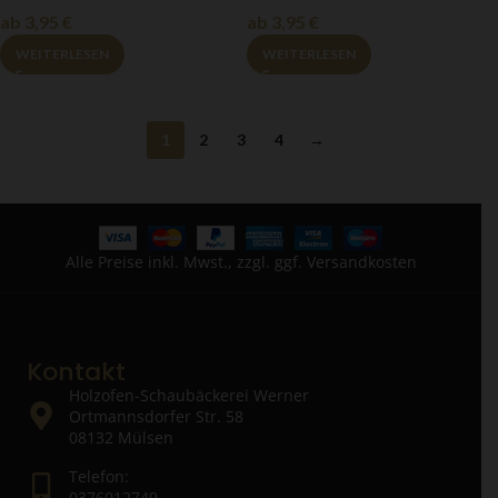
ab
3,95
€
ab
3,95
€
WEITERLESEN
WEITERLESEN
1
2
3
4
→
Alle Preise inkl. Mwst., zzgl. ggf. Versandkosten
Kontakt
Holzofen-Schaubäckerei Werner
Ortmannsdorfer Str. 58
08132 Mülsen
Telefon:
0376012749